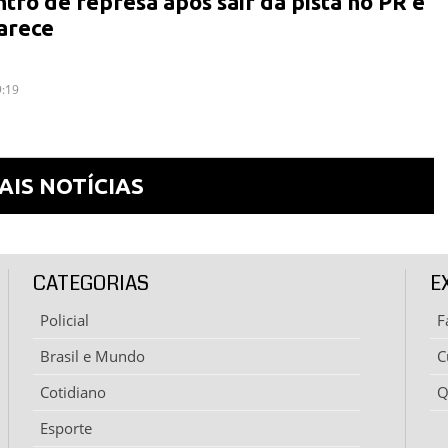
tro de represa após sair da pista no PR e
arece
9:19
AIS NOTÍCIAS
CATEGORIAS
E
Policial
F
Brasil e Mundo
C
Cotidiano
Q
Esporte