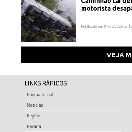
Caminhão cai den
motorista desap
Publicado em 07/08/2026 as 1
VEJA M
LINKS RÁPIDOS
Página inicial
Notícias
Região
Paraná