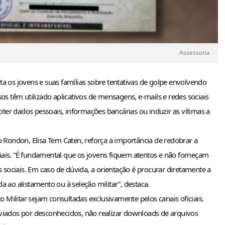
Assessoria
a os jovens e suas famílias sobre tentativas de golpe envolvendo 
os têm utilizado aplicativos de mensagens, e-mails e redes sociais 
er dados pessoais, informações bancárias ou induzir as vítimas a 
o Rondon, Elisa Tem Caten, reforça a importância de redobrar a 
iais. “É fundamental que os jovens fiquem atentos e não forneçam 
ociais. Em caso de dúvida, a orientação é procurar diretamente a 
a ao alistamento ou à seleção militar”, destaca.
Militar sejam consultadas exclusivamente pelos canais oficiais. 
viados por desconhecidos, não realizar downloads de arquivos 