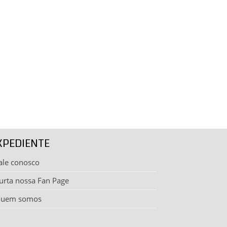
XPEDIENTE
ale conosco
urta nossa Fan Page
uem somos