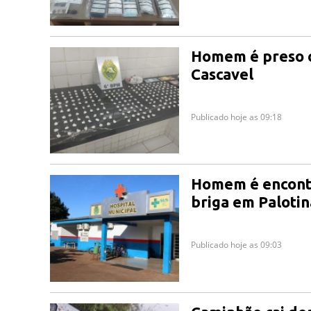
Homem é preso c
Cascavel
Publicado hoje as 09:18
Homem é encontr
briga em Palotina
Publicado hoje as 09:03